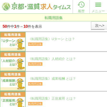

履歴
メニュー
転職用語集
次へ>
50
1
10
件中
件～
件を表示
《転職用語集》Uターン とは？
転職用語集
《転職用語集》人材紹介 とは？
転職用語集
《転職用語集》成果報酬 とは？
転職用語集
《転職用語集》正規雇用 とは？
転職用語集