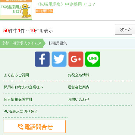
《転職用語集》中途採用 とは？
転職用語集
次へ>
50
1
10
件中
件～
件を表示
京都・滋賀求人タイムス
転職用語集
よくあるご質問
お役立ち情報
採用をお考えの企業様へ
運営会社案内
個人情報保護方針
お問い合わせ
PC版表示に切り替え

電話問合せ