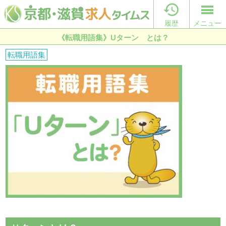

履歴
メニュー
《転職用語集》Uターン とは？
転職用語集