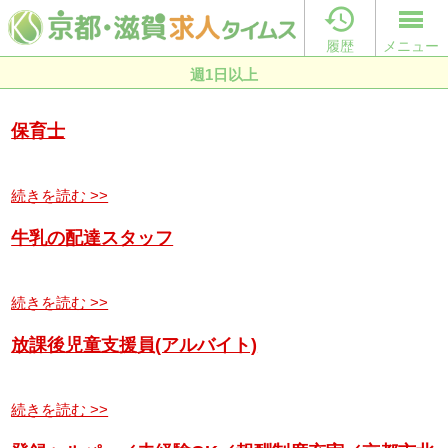

履歴
メニュー
週1日以上
保育士
続きを読む >>
牛乳の配達スタッフ
続きを読む >>
放課後児童支援員(アルバイト)
続きを読む >>