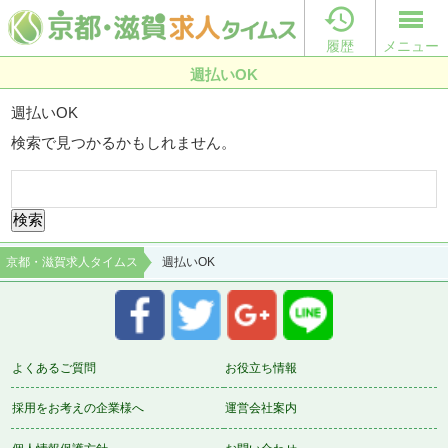

履歴
メニュー
週払いOK
週払いOK
検索で見つかるかもしれません。
検
索:
京都・滋賀求人タイムス
週払いOK
よくあるご質問
お役立ち情報
採用をお考えの企業様へ
運営会社案内