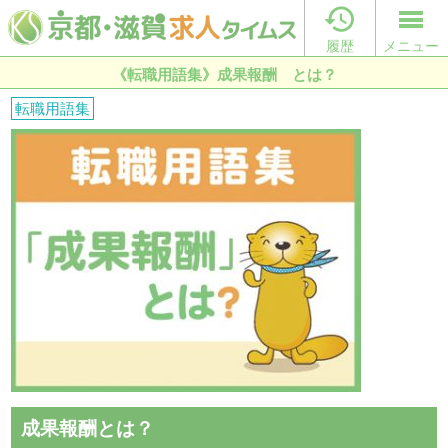

履歴
メニュー
《転職用語集》成果報酬 とは？
転職用語集
成果報酬とは？