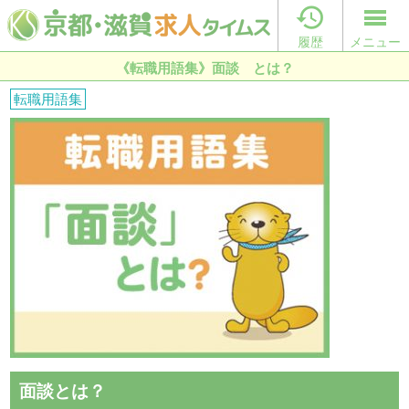

履歴
メニュー
《転職用語集》面談 とは？
転職用語集
面談とは？