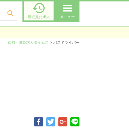


最近見た求人
メニュー
京都・滋賀求人タイムス
>
バスドライバー