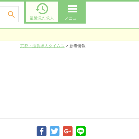


最近見た求人
メニュー
京都・滋賀求人タイムス
>
新着情報