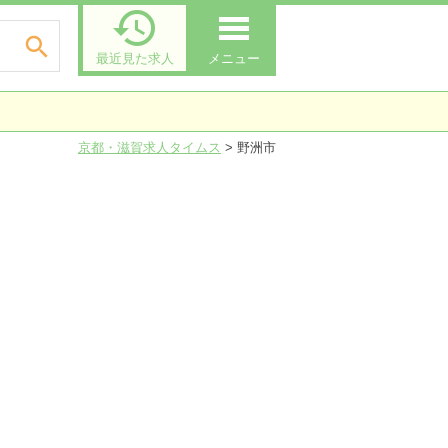


最近見た求人
メニュー
京都・滋賀求人タイムス
>
野洲市