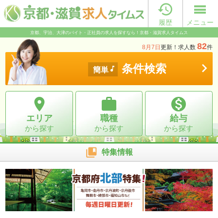

履歴
メニュー
京都、宇治、大津のバイト・正社員の求人を探すなら！京都・滋賀求人タイムス
82
8月7日
更新！求人数
件

条件検索

簡単



エリア
職種
給与
から探す
から探す
から探す

特集情報