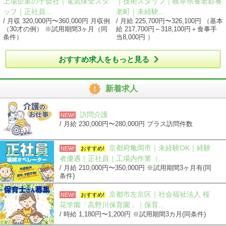
上場企業の子会社｜電気保全スタ
｜技術スタッフ｜岐阜県養老郡養
ッフ｜正社員...
老町｜未経験...
/ 月収 320,000円〜360,000円 月収例
/ 月給 225,700円〜326,100円 （基本
（30才の例） ※試用期間3ヶ月（同
給 217,700円～318,100円＋食事手
条件）
当8,000円 ）

おすすめ求人をもっと見る

新着求人
訪問介護
NEW!
/ 月給 230,000円〜280,000円 プラス訪問件数
京都府亀岡市｜未経験OK｜経験
NEW!
おすすめ!
者優遇｜正社員｜工場内作業（...
/ 月給 210,000円〜350,000円 ※試用期間3ヶ月有(同
条件)
京都市左京区｜社会福祉法人 桜
NEW!
おすすめ!
花学園「高野川保育園」｜保育...
/ 時給 1,180円〜1,200円 ※試用期間3カ月(同条件)