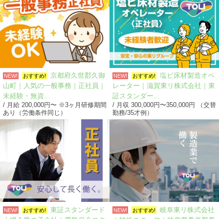
京都府久世郡久御
塩ビ床材製造オペ
NEW!
おすすめ!
NEW!
おすすめ!
山町｜人気の一般事務｜正社員｜
レーター｜滋賀東リ株式会社｜東
未経験・無資...
証スタンダー...
/ 月給 200,000円〜 ※3ヶ月研修期間
/ 月収 300,000円〜350,000円 （交替
あり（労働条件同じ）
勤務/35才例）
東証スタンダード
岐阜東リ株式会社
NEW!
おすすめ!
NEW!
おすすめ!