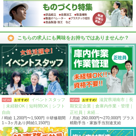

こちらの求人にも興味をお持ちではありませんか？
イベントスタッフ
滋賀県湖南市｜長
NEW!
おすすめ!
NEW!
おすすめ!
｜未経験OK｜短時間OK｜シフト
期安定企業｜倉庫内作業・管理｜
自由
正社員｜未経...
/ 時給 1,200円〜1,500円 ※研修期間
/ 月給 260,000円〜270,000円 プラス
1～3ヶ月あり(時給1,150円)
精勤手当・家族手当別途支給