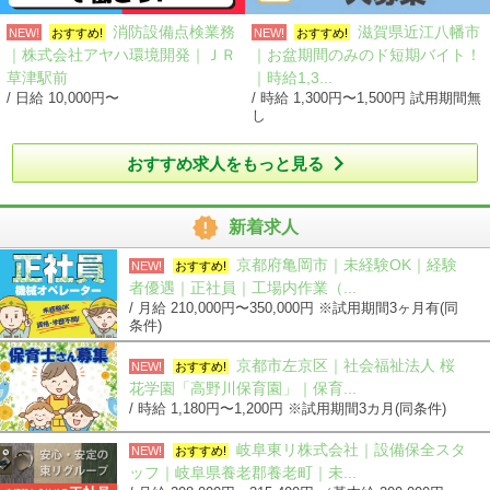
消防設備点検業務
滋賀県近江八幡市
NEW!
おすすめ!
NEW!
おすすめ!
｜株式会社アヤハ環境開発｜ＪＲ
｜お盆期間のみのド短期バイト！
草津駅前
｜時給1,3...
/ 日給 10,000円〜
/ 時給 1,300円〜1,500円 試用期間無
し

おすすめ求人をもっと見る

新着求人
京都府亀岡市｜未経験OK｜経験
NEW!
おすすめ!
者優遇｜正社員｜工場内作業（...
/ 月給 210,000円〜350,000円 ※試用期間3ヶ月有(同
条件)
京都市左京区｜社会福祉法人 桜
NEW!
おすすめ!
花学園「高野川保育園」｜保育...
/ 時給 1,180円〜1,200円 ※試用期間3カ月(同条件)
岐阜東リ株式会社｜設備保全スタ
NEW!
おすすめ!
ッフ｜岐阜県養老郡養老町｜未...