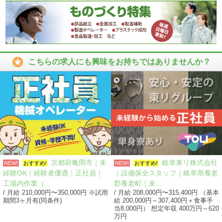

こちらの求人にも興味をお持ちではありませんか？
京都府亀岡市｜未
岐阜東リ株式会社
NEW!
おすすめ!
NEW!
おすすめ!
経験OK｜経験者優遇｜正社員｜
｜設備保全スタッフ｜岐阜県養老
工場内作業（...
郡養老町｜未...
/ 月給 210,000円〜350,000円 ※試用
/ 月給 208,000円〜315,400円 （基本
期間3ヶ月有(同条件)
給 200,000円～307,400円＋食事手
当8,000円） 想定年収 400万円～620
万円