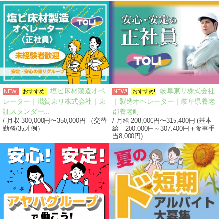
塩ビ床材製造オペ
岐阜東リ株式会社
NEW!
おすすめ!
NEW!
おすすめ!
レーター｜滋賀東リ株式会社｜東
｜製造オペレーター｜岐阜県養老
証スタンダー...
郡養老町
/ 月収 300,000円〜350,000円 （交替
/ 月給 208,000円〜315,400円 (基本
勤務/35才例）
給 200,000円～307,400円＋食事手
当8,000円)