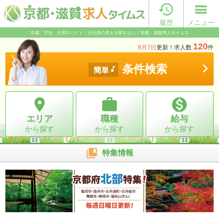

履歴
メニュー
京都、宇治、大津のバイト・正社員の求人を探すなら！京都・滋賀求人タイムス
120
8月7日
更新！求人数
件

条件検索

簡単



エリア
職種
給与
から探す
から探す
から探す

特集情報